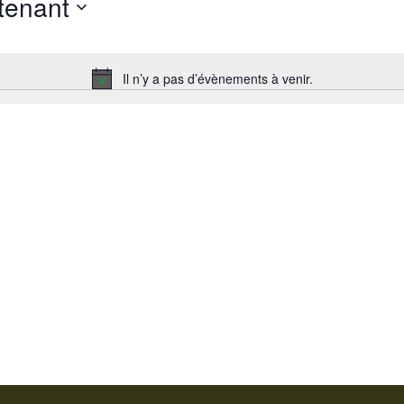
tenant
Il n’y a pas d’évènements à venir.
N
o
t
i
c
e