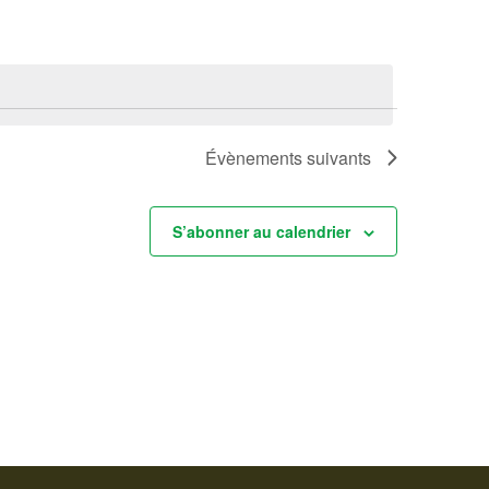
G
A
T
I
O
N
Évènements
suivants
D
E
V
S’abonner au calendrier
U
E
S
É
V
È
N
E
M