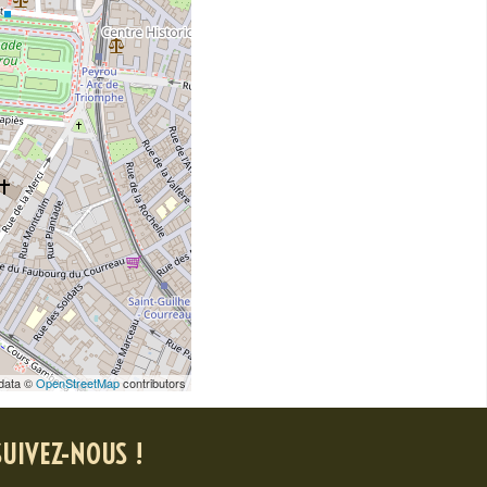
data ©
OpenStreetMap
contributors
SUIVEZ-NOUS !