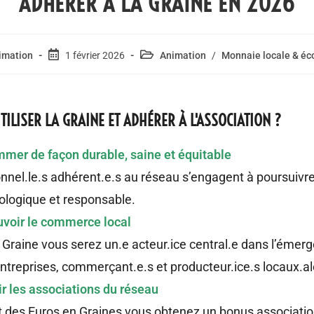
ADHÉRER À LA GRAINE EN 2026
imation
1 février 2026
Animation
/
Monnaie locale & é
ILISER LA GRAINE ET ADHÉRER À L'ASSOCIATION ?
mer de façon durable, saine et équitable
nnel.le.s adhérent.e.s au réseau s’engagent à poursuivr
logique et responsable.
voir le commerce local
la Graine vous serez un.e acteur.ice central.e dans l’émerg
ntreprises, commerçant.e.s et producteur.ice.s locaux.al
r les associations du réseau
 des Euros en Graines vous obtenez un bonus associatio