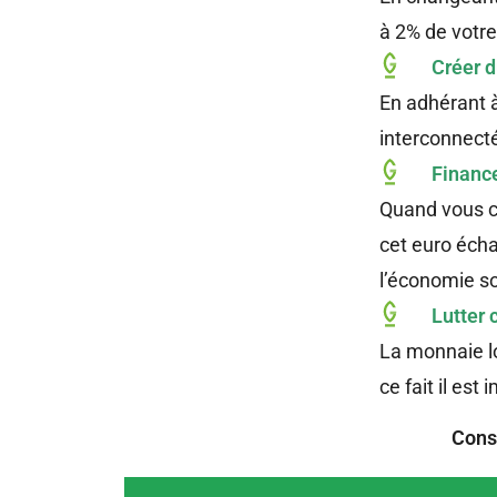
à 2% de votre
Créer d
En adhérant à
interconnecté 
F
inance
Quand vous co
cet euro écha
l’économie soc
Lutter 
La monnaie lo
ce fait il es
Conso