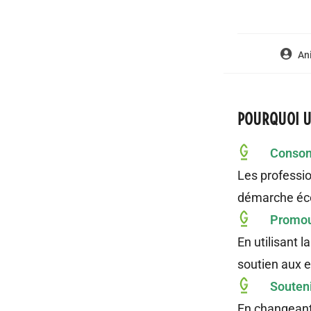
An
POURQUOI UT
Consom
Les professio
démarche éco
P
romou
En utilisant 
soutien aux e
Souteni
En changeant