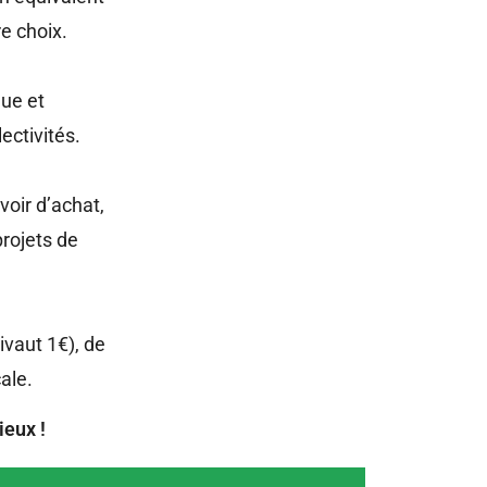
e choix.
que et
ectivités.
oir d’achat,
rojets de
ivaut 1€), de
ale.
ieux !