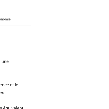
conomie
e une
ence et le
es.
n équivalent