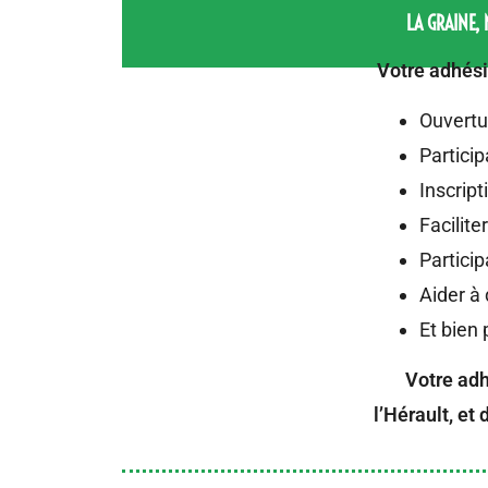
LA GRAINE,
Votre adhésio
Ouvertu
Particip
Inscript
Facilite
Particip
Aider à
Et bien 
Votre ad
l’Hérault, et