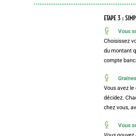
ETAPE 3 : SIMP
Vous so
Choisissez v
du montant qu
compte bancai
Graine
Vous avez le 
décidez. Cha
chez vous, a
Vous so
Vous pouvez 