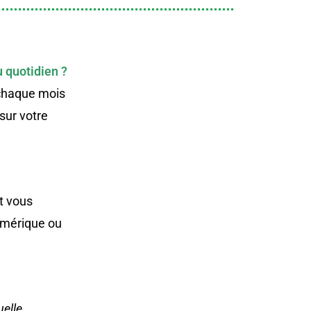
 quotidien ?
 chaque mois
sur votre
st vous
umérique ou
uelle