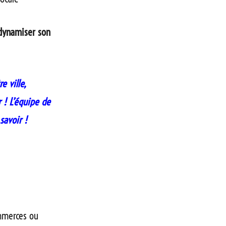
 dynamiser son
e ville,
r ! L’équipe de
 savoir !
mmerces ou