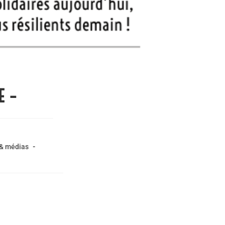
E –
 & médias