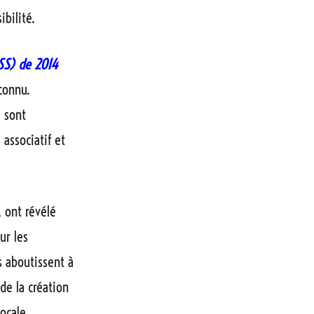
bilité.
ESS) de 2014
connu.
s sont
 associatif et
, ont révélé
ur les
s aboutissent à
de la création
locale