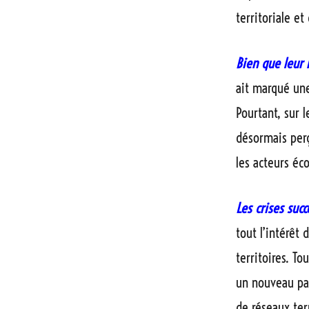
territoriale e
Bien que leur 
ait marqué une
Pourtant, sur l
désormais perç
les acteurs éc
Les crises suc
tout l’intérêt
territoires. 
un nouveau par
de réseaux ter