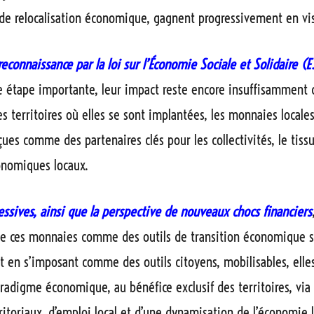
t de relocalisation économique
, gagnent progressivement en visi
reconnaissance par la loi sur l’Économie Sociale et Solidaire (
 étape importante, leur impact reste encore insuffisamment 
es territoires où elles se sont implantées, les monnaies locale
ues comme des partenaires clés pour les collectivités, le tissu
onomiques locaux.
cessives, ainsi que la perspective de nouveaux chocs financiers
 de ces monnaies comme des outils de transition économique s
Tout en s’imposant comme des
outils citoyens
,
mobilisables, elle
adigme économique, au bénéfice exclusif des territoires, via 
ritoriaux, d’emploi local et d’une dynamisation de l’économie 