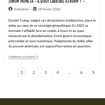
JUNON MONÉTA – À QUOI CARBURE D.TRUMP ? –
Animation
18 février 2026
Donald Trump, malgré ses déclarations médiatisées, place le
dollar au cœur de sa stratégie géopolitique. En 2025, la
monnaie s’affaiblit face au rouble, à l’euro et au yuan,
menacée par la dédollarisation. Entre guerre économique,
pétrodollar et euro numérique, l’hégémonie du dollar, pilier
du pouvoir américain, est aujourd’hui remise en question.
Continuer La Lecture
1
2
3
4
…
6