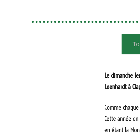
Festival de la Tomate
To
Le dimanche 1er
Leenhardt à Cla
Comme chaque an
Cette année en 
en étant la Mon