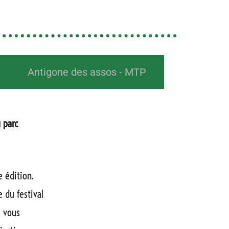
Antigone des assos - MTP
 parc
 édition.
 du festival
e vous