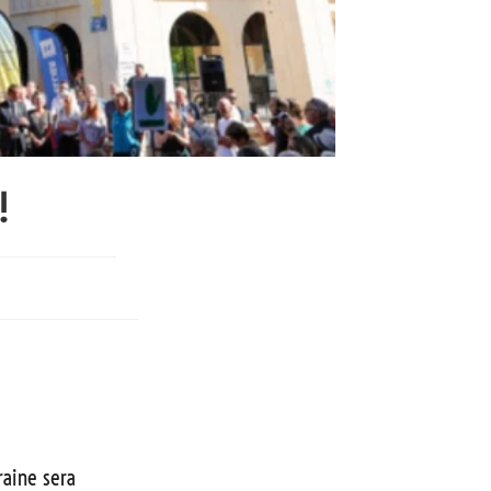
!
raine sera