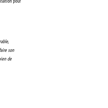
isation pour
rable,
faire son
bien de