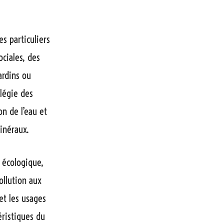
s particuliers
ciales, des
ardins ou
ilégie des
n de l’eau et
inéraux.
n écologique,
ollution aux
et les usages
éristiques du