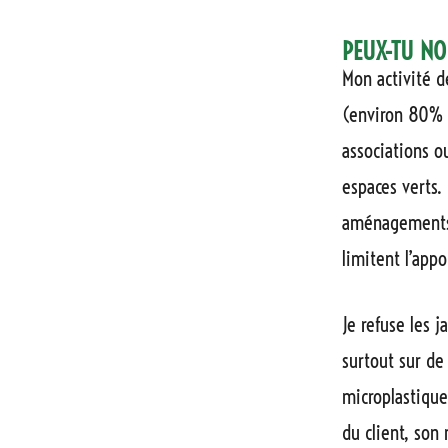
PEUX-TU NO
Mon activité d
(environ 80% d
associations o
espaces verts.
aménagements p
limitent l’app
Je refuse les 
surtout sur de
microplastique
du client, son