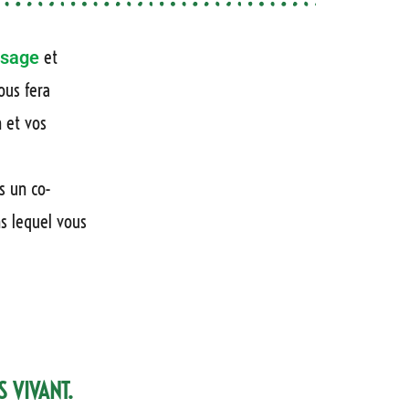
et
sage
ous fera
n et vos
ns un co-
ns lequel vous
 VIVANT.