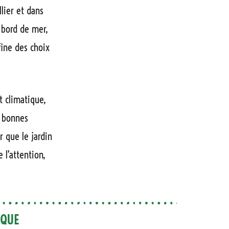
llier et dans
n bord de mer,
fine des choix
 climatique,
s bonnes
r que le jardin
 l’attention,
IQUE