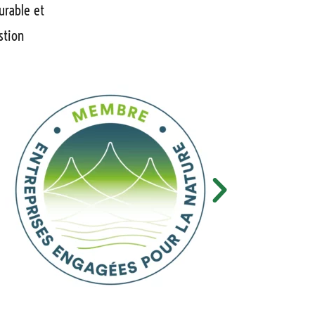
urable et
stion