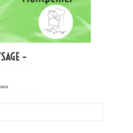
YSAGE –
taire